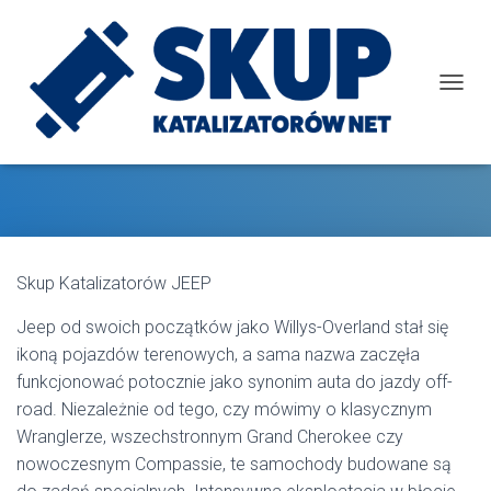
T
O
G
JEEP
G
L
E
N
A
V
Skup Katalizatorów JEEP
I
G
Jeep od swoich początków jako Willys-Overland stał się
A
T
ikoną pojazdów terenowych, a sama nazwa zaczęła
I
funkcjonować potocznie jako synonim auta do jazdy off-
O
road. Niezależnie od tego, czy mówimy o klasycznym
N
Wranglerze, wszechstronnym Grand Cherokee czy
nowoczesnym Compassie, te samochody budowane są