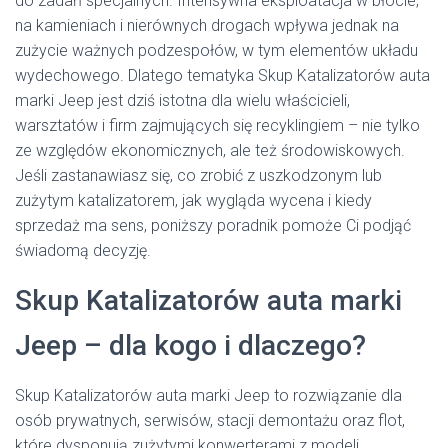
do zadań specjalnych. Intensywna eksploatacja w błocie,
na kamieniach i nierównych drogach wpływa jednak na
zużycie ważnych podzespołów, w tym elementów układu
wydechowego. Dlatego tematyka Skup Katalizatorów auta
marki Jeep jest dziś istotna dla wielu właścicieli,
warsztatów i firm zajmujących się recyklingiem – nie tylko
ze względów ekonomicznych, ale też środowiskowych.
Jeśli zastanawiasz się, co zrobić z uszkodzonym lub
zużytym katalizatorem, jak wygląda wycena i kiedy
sprzedaż ma sens, poniższy poradnik pomoże Ci podjąć
świadomą decyzję.
Skup Katalizatorów auta marki
Jeep – dla kogo i dlaczego?
Skup Katalizatorów auta marki Jeep to rozwiązanie dla
osób prywatnych, serwisów, stacji demontażu oraz flot,
które dysponują zużytymi konwerterami z modeli