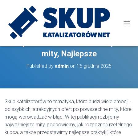
T
O
G
Skup katalizatorów: Ekskluzywne
G
L
mity, Najlepsze
E
N
Published by
admin
on
16 grudnia 2025
A
V
I
G
A
T
Skup katalizatorów to tematyka, która budzi wiele emocji –
I
od szybkich, atrakcyjnych ofert po powszechne mity, które
O
N
mogą wprowadzać w błąd. W tej publikacji rozbijemy
najważniejsze mity, podpowiemy, jak rozpoznać rzetelnego
kupca, a także przedstawimy najlepsze praktyki, które