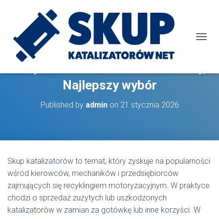
T
O
G
Skup katalizatorów: Niesamowity,
G
L
Najlepszy wybór
E
N
Published by
admin
on
21 stycznia 2026
A
V
I
G
A
T
Skup katalizatorów to temat, który zyskuje na popularności
I
wśród kierowców, mechaników i przedsiębiorców
O
N
zajmujących się recyklingiem motoryzacyjnym. W praktyce
chodzi o sprzedaż zużytych lub uszkodzonych
katalizatorów w zamian za gotówkę lub inne korzyści. W