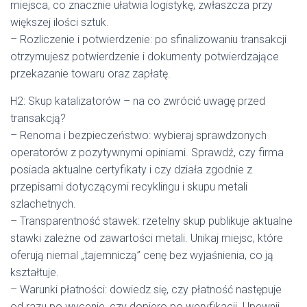
miejsca, co znacznie ułatwia logistykę, zwłaszcza przy
większej ilości sztuk.
– Rozliczenie i potwierdzenie: po sfinalizowaniu transakcji
otrzymujesz potwierdzenie i dokumenty potwierdzające
przekazanie towaru oraz zapłatę.
H2: Skup katalizatorów – na co zwrócić uwagę przed
transakcją?
– Renoma i bezpieczeństwo: wybieraj sprawdzonych
operatorów z pozytywnymi opiniami. Sprawdź, czy firma
posiada aktualne certyfikaty i czy działa zgodnie z
przepisami dotyczącymi recyklingu i skupu metali
szlachetnych.
– Transparentność stawek: rzetelny skup publikuje aktualne
stawki zależne od zawartości metali. Unikaj miejsc, które
oferują niemal „tajemniczą” cenę bez wyjaśnienia, co ją
kształtuje.
– Warunki płatności: dowiedz się, czy płatność następuje
od razu po wycenie, czy dopiero po weryfikacji. Upewnij