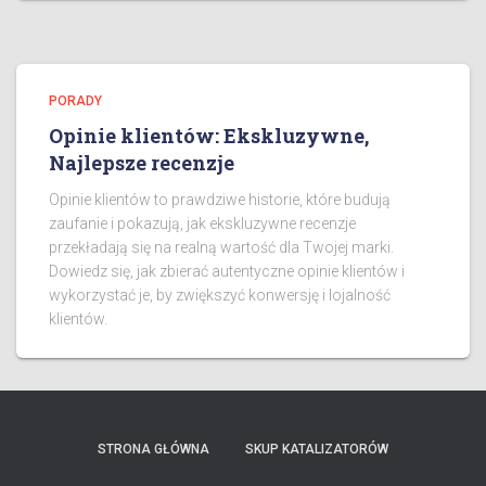
PORADY
Opinie klientów: Ekskluzywne,
Najlepsze recenzje
Opinie klientów to prawdziwe historie, które budują
zaufanie i pokazują, jak ekskluzywne recenzje
przekładają się na realną wartość dla Twojej marki.
Dowiedz się, jak zbierać autentyczne opinie klientów i
wykorzystać je, by zwiększyć konwersję i lojalność
klientów.
STRONA GŁÓWNA
SKUP KATALIZATORÓW